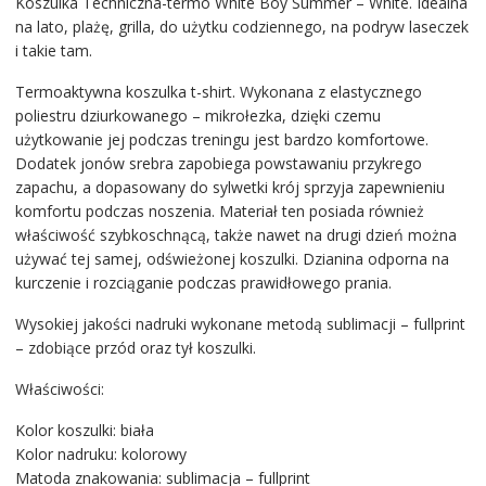
Koszulka Techniczna-termo White Boy Summer – White. Idealna
na lato, plażę, grilla, do użytku codziennego, na podryw laseczek
i takie tam.
Termoaktywna koszulka t-shirt. Wykonana z elastycznego
poliestru dziurkowanego – mikrołezka, dzięki czemu
użytkowanie jej podczas treningu jest bardzo komfortowe.
Dodatek jonów srebra zapobiega powstawaniu przykrego
zapachu, a dopasowany do sylwetki krój sprzyja zapewnieniu
komfortu podczas noszenia. Materiał ten posiada również
właściwość szybkoschnącą, także nawet na drugi dzień można
używać tej samej, odświeżonej koszulki. Dzianina odporna na
kurczenie i rozciąganie podczas prawidłowego prania.
Wysokiej jakości nadruki wykonane metodą sublimacji – fullprint
– zdobiące przód oraz tył koszulki.
Właściwości:
Kolor koszulki: biała
Kolor nadruku: kolorowy
Matoda znakowania: sublimacja – fullprint