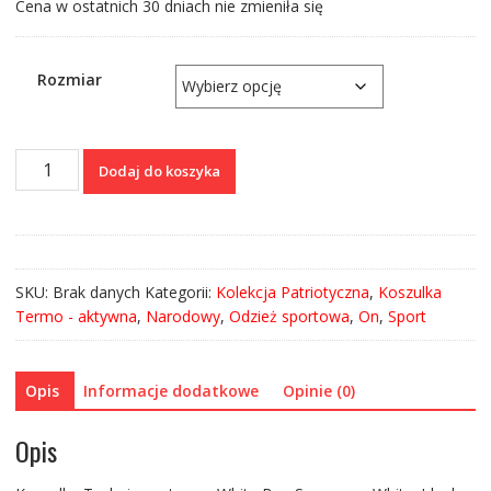
Cena w ostatnich 30 dniach nie zmieniła się
Rozmiar
ilość
Dodaj do koszyka
Koszulka
Techniczna-
termo
White
Boy
SKU:
Brak danych
Kategorii:
Kolekcja Patriotyczna
,
Koszulka
Summer
Termo - aktywna
,
Narodowy
,
Odzież sportowa
,
On
,
Sport
–
White
Opis
Informacje dodatkowe
Opinie (0)
Opis