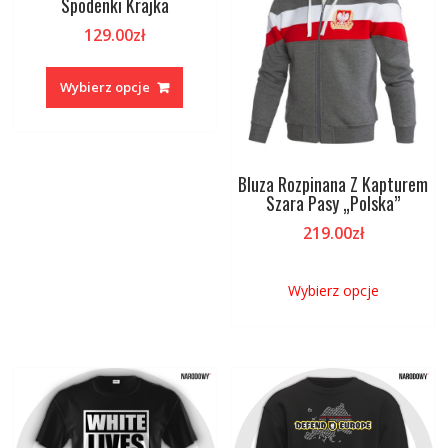
Spodenki Krajka
129.00
zł
Ten
produkt
Wybierz opcje
ma
wiele
wariantów.
Opcje
Bluza Rozpinana Z Kapturem
można
Szara Pasy „Polska”
wybrać
219.00
zł
na
stronie
Ten
produktu
produkt
Wybierz opcje
ma
wiele
wariant
Opcje
można
wybrać
na