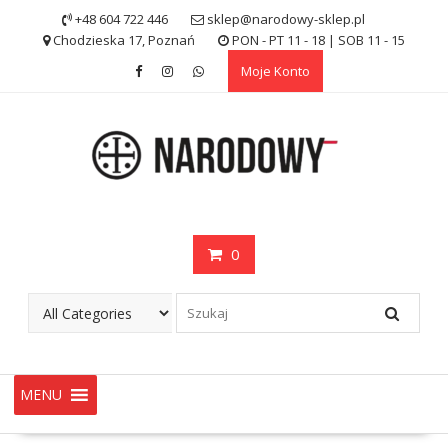
Skip
+48 604 722 446
sklep@narodowy-sklep.pl
to
Chodzieska 17, Poznań
PON - PT 11 - 18 | SOB 11 - 15
content
Moje Konto
0
MENU