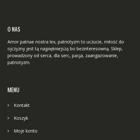
produk
stronie
produktu
O NAS
Amor patriae nostra lex, patriotyzm to uczucie, miłość do
ojczyzny jest tą najpiękniejszą bo bezinteresowną. Sklep,
prowadzony od serca, dla serc, pasja, zaangażowanie,
patriotyzm.
MENU
Kontakt
Koszyk
Moje konto