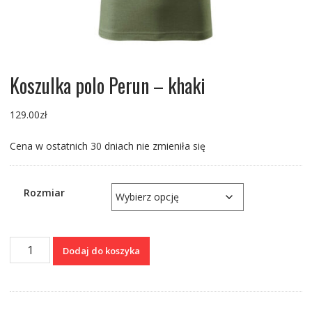
Koszulka polo Perun – khaki
129.00
zł
Cena w ostatnich 30 dniach nie zmieniła się
Rozmiar
ilość
Dodaj do koszyka
Koszulka
polo
Perun
-