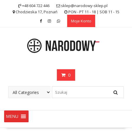
Skip
+48 604 722 446
sklep@narodowy-sklep.pl
to
Chodzieska 17, Poznań
PON - PT 11 - 18 | SOB 11 - 15
content
Moje Konto
0
MENU