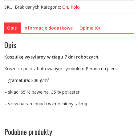
khaki
SKU:
Brak danych
Kategorie:
On
,
Polo
Opis
Informacje dodatkowe
Opinie (0)
Opis
Koszulkę wysyłamy w ciągu 7 dni roboczych.
Koszulka polo z haftowanym symbolem Peruna na piersi.
– gramatura: 200 g/m²
– skład: 65 % bawełna, 35 % poliester
– szew na ramionach wzmocniony taśmą
Podobne produkty