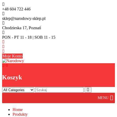
Skip
to
+48 604 722 446
content
sklep@narodowy-sklep.pl
Chodzieska 17, Poznań
PON - PT 11 - 18 | SOB 11 - 15
Moje Konto
0
Koszyk
MENU
Home
Produkty