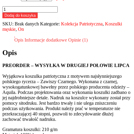
ilość
Koszulka
Dodaj do koszyka
HD
SKU:
Brak danych
Kategorie:
Kolekcja Patriotyczna
,
Koszulki
"Polska
męskie
,
On
-
Zawisza
Opis
Informacje dodatkowe
Opinie (1)
Czarny"
Opis
PREORDER – WYSYŁKA W DRUGIEJ POŁOWIE LIPCA
Wyjątkowa koszulka patriotyczna z motywem najsłynniejszego
polskiego rycerza – Zawiszy Czarnego. Wykonana z czarnej,
wysokogatunkowej bawełny przez polskiego producenta odzieży –
Aquila. Podczas projektowania oraz wykonania koszulki zadbano o
jej najdrobniejsze detale. Nadruk na koszulce wykonany został przy
pomocy sitodruku. Jest bardzo trwały i nie ulega zniszczeniu
podczas użytkowania. Produkt należy prać w temperaturze nie
przekraczającej 40 stopni, pozwoli to zdecydowanie dłużej
zachować trwałość nadruku.
Gramatura koszulki: 210 g/m