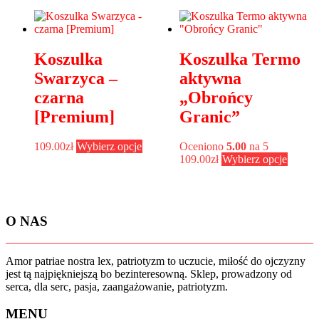
wiele
wiele
wariantów.
warian
Opcje
Opcje
można
można
Koszulka
Koszulka Termo
wybrać
wybra
na
na
Swarzyca –
aktywna
stronie
stronie
czarna
„Obrońcy
produktu
produk
[Premium]
Granic”
Ten
109.00
zł
Wybierz opcje
Oceniono
5.00
na 5
produkt
Ten
109.00
zł
Wybierz opcje
ma
produk
wiele
ma
wariantów.
wiele
Opcje
warian
O NAS
można
Opcje
wybrać
można
na
wybra
Amor patriae nostra lex, patriotyzm to uczucie, miłość do ojczyzny
stronie
na
jest tą najpiękniejszą bo bezinteresowną. Sklep, prowadzony od
produktu
stronie
serca, dla serc, pasja, zaangażowanie, patriotyzm.
produk
MENU