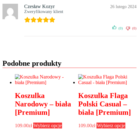
Czesław Kozyr
26 lutego 2024
Zweryfikowany klient
(0)
(0)
Podobne produkty
Koszulka
Koszulka Flaga
Narodowy – biała
Polski Casual –
[Premium]
biała [Premium]
Ten
Ten
109.00
zł
Wybierz opcje
109.00
zł
Wybierz opcje
produkt
produk
ma
ma