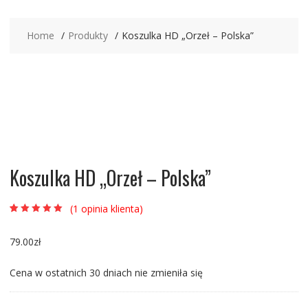
Home
Produkty
Koszulka HD „Orzeł – Polska”
Koszulka HD „Orzeł – Polska”
(
1
opinia klienta)
Oceniony
1
5.00
na 5 na
podstawie
79.00
zł
oceny klienta
Cena w ostatnich 30 dniach nie zmieniła się