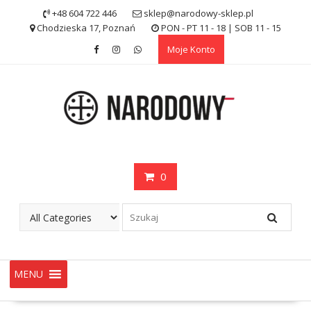
Skip
+48 604 722 446
sklep@narodowy-sklep.pl
to
Chodzieska 17, Poznań
PON - PT 11 - 18 | SOB 11 - 15
content
Moje Konto
0
MENU