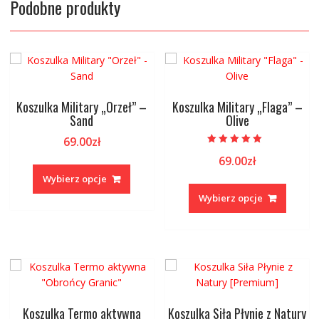
Podobne produkty
Koszulka Military „Orzeł” –
Koszulka Military „Flaga” –
Sand
Olive
69.00
zł
Oceniono
69.00
zł
Ten
5.00
na 5
produkt
Wybierz opcje
Ten
ma
produk
Wybierz opcje
wiele
ma
wariantów.
wiele
Opcje
warian
można
Opcje
wybrać
można
na
wybrać
stronie
na
Koszulka Termo aktywna
Koszulka Siła Płynie z Natury
produktu