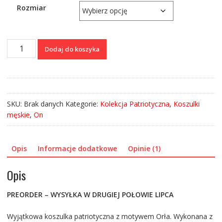
Rozmiar
ilość
Dodaj do koszyka
Koszulka
HD
"Orzeł
-
Polska"
SKU:
Brak danych
Kategorie:
Kolekcja Patriotyczna
,
Koszulki
męskie
,
On
Opis
Informacje dodatkowe
Opinie (1)
Opis
PREORDER – WYSYŁKA W DRUGIEJ POŁOWIE LIPCA
Wyjątkowa koszulka patriotyczna z motywem Orła. Wykonana z