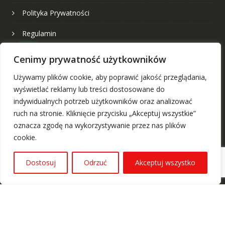
Polityka Prywatności
Regulamin
Klauzula informacyjna
Cenimy prywatność użytkowników
Twój Projekt
Używamy plików cookie, aby poprawić jakość przeglądania,
wyświetlać reklamy lub treści dostosowane do
Twoje koszulki
indywidualnych potrzeb użytkowników oraz analizować
ruch na stronie. Kliknięcie przycisku „Akceptuj wszystkie”
☆ Lista życzeń
oznacza zgodę na wykorzystywanie przez nas plików
cookie.
Dostosuj
Odrzuć
Akceptuj wszystko