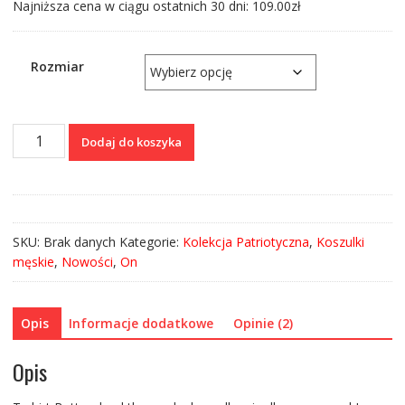
Najniższa cena w ciągu ostatnich 30 dni:
109.00
zł
Rozmiar
ilość
Dodaj do koszyka
Koszulka
Better
dead
than
red
SKU:
Brak danych
Kategorie:
Kolekcja Patriotyczna
,
Koszulki
-
męskie
,
Nowości
,
On
czarna
[Premium]
Opis
Informacje dodatkowe
Opinie (2)
Opis