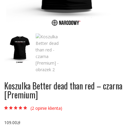
Koszulka Better dead than red – czarna
[Premium]
(
2
opinie klienta)
Oceniony
2
5.00
na 5 na
podstawie
ocen
109.00
zł
klientów