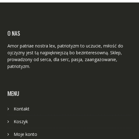
stronie
produk
O NAS
Amor patriae nostra lex, patriotyzm to uczucie, miłość do
ojczyzny jest tą najpiękniejszą bo bezinteresowną. Sklep,
prowadzony od serca, dla serc, pasja, zaangażowanie,
patriotyzm.
MENU
Kontakt
Koszyk
Moje konto