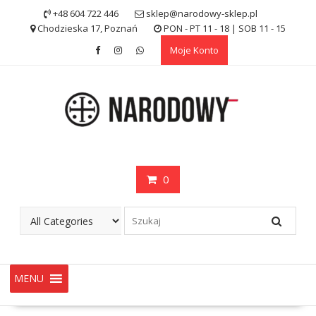
Skip
+48 604 722 446
sklep@narodowy-sklep.pl
to
Chodzieska 17, Poznań
PON - PT 11 - 18 | SOB 11 - 15
content
Moje Konto
0
MENU