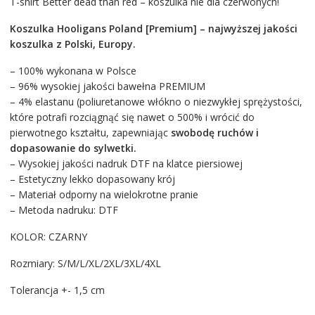
T-shirt Better dead than red – koszulka nie dla czerwonych!
Koszulka Hooligans Poland [Premium] – najwyższej jakości
koszulka z Polski, Europy.
– 100% wykonana w Polsce
– 96% wysokiej jakości bawełna PREMIUM
– 4% elastanu (poliuretanowe włókno o niezwykłej sprężystości,
które potrafi rozciągnąć się nawet o 500% i wrócić do
pierwotnego kształtu, zapewniając
swobodę ruchów i
dopasowanie do sylwetki.
– Wysokiej jakości nadruk DTF na klatce piersiowej
– Estetyczny lekko dopasowany krój
– Materiał odporny na wielokrotne pranie
– Metoda nadruku: DTF
KOLOR: CZARNY
Rozmiary: S/M/L/XL/2XL/3XL/4XL
Tolerancja +- 1,5 cm