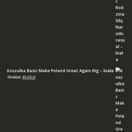
Koszulka Basic Make Poland Great Again Big – biała
Pierwotna
Aktualna
79.00
zł
49.00
zł
cena
cena
wynosiła:
wynosi:
79.00zł.
49.00zł.