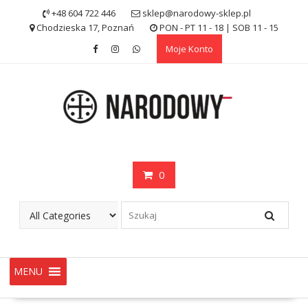
Skip
+48 604 722 446
sklep@narodowy-sklep.pl
to
Chodzieska 17, Poznań
PON - PT 11 - 18 | SOB 11 - 15
content
Moje Konto
0
MENU