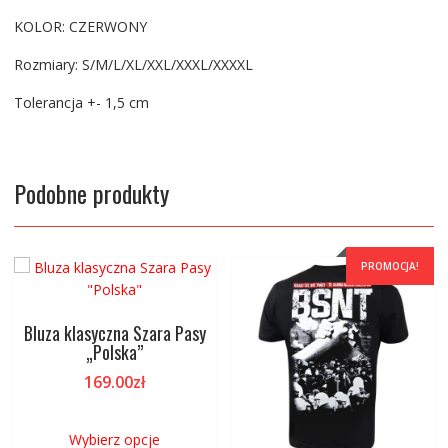
KOLOR: CZERWONY
Rozmiary: S/M/L/XL/XXL/XXXL/XXXXL
Tolerancja +- 1,5 cm
Podobne produkty
PROMOCJA!
Bluza klasyczna Szara Pasy
„Polska”
169.00
zł
Ten
produkt
Wybierz opcje