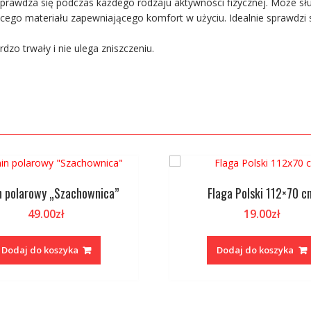
prawdza się podczas każdego rodzaju aktywności fizycznej. Może słu
ającego materiału zapewniającego komfort w użyciu. Idealnie sprawdz
zo trwały i nie ulega zniszczeniu.
 polarowy „Szachownica”
Flaga Polski 112×70 c
49.00
zł
19.00
zł
Dodaj do koszyka
Dodaj do koszyka