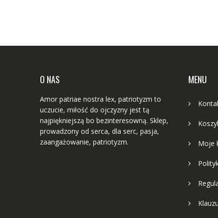
O NAS
MENU
Amor patriae nostra lex, patriotyzm to
Konta
uczucie, miłość do ojczyzny jest tą
najpiękniejszą bo bezinteresowną. Sklep,
Koszy
prowadzony od serca, dla serc, pasja,
zaangażowanie, patriotyzm.
Moje 
Polity
Regul
Klauz