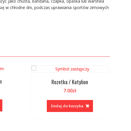
żyć jako chusta, bandana, czapka, opaska lub warstwa
i się w chłodne dni, podczas uprawiania sportów zimowych
m
Rozetka / Kotylion
7.00
zł
Dodaj do koszyka