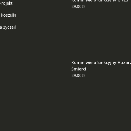
Projekt
29.00
zł
 koszulki
ta życzeń
Komin wielofunkcyjny Huzar
Śmierci
29.00
zł