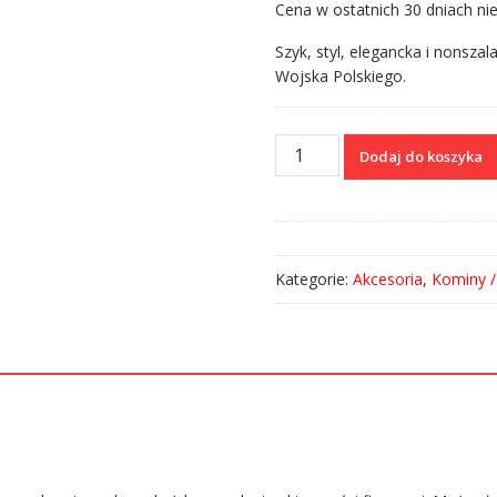
Cena w ostatnich 30 dniach nie
Szyk, styl, elegancka i nonsza
Wojska Polskiego.
ilość
Dodaj do koszyka
Komin
wielofunkcyjny
Szachownica
–
casual
Kategorie:
Akcesoria
,
Kominy /