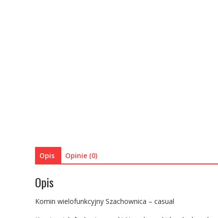
Opis
Opinie (0)
Opis
Komin wielofunkcyjny Szachownica – casual