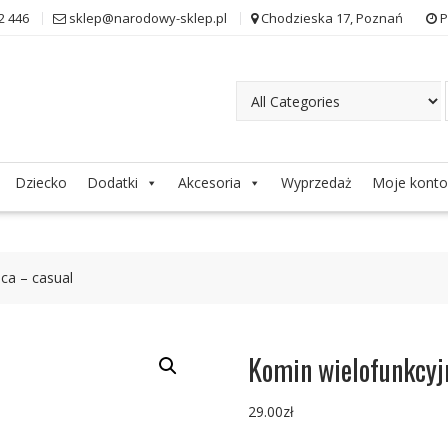
2 446
sklep@narodowy-sklep.pl
Chodzieska 17, Poznań
P
Dziecko
Dodatki
Akcesoria
Wyprzedaż
Moje konto
ca – casual
Komin wielofunkcyj
29.00
zł