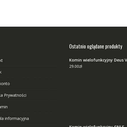
Ostatnio oglądane produkty
Komin wielofunkcyjny Deus V
kt
29.00
zł
k
konto
ka Prywatności
amin
ula informacyjna
Komin wielofunkcyjny GNLS