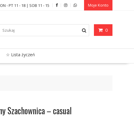
Moje Konto
ON - PT 11 - 18 | SOB 11 - 15
0
☆ Lista życzeń
ny Szachownica – casual