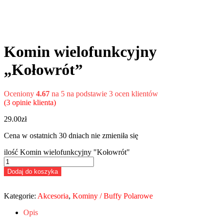
Komin wielofunkcyjny
„Kołowrót”
Oceniony
4.67
na 5 na podstawie
3
ocen klientów
(
3
opinie klienta)
29.00
zł
Cena w ostatnich 30 dniach nie zmieniła się
ilość Komin wielofunkcyjny "Kołowrót"
Dodaj do koszyka
Kategorie:
Akcesoria
,
Kominy / Buffy Polarowe
Opis