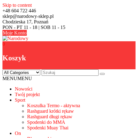
Skip to content
+48 604 722 446
sklep@narodowy-sklep.pl
Chodzieska 17, Poznań
PON - PT 11 - 18 | SOB 11 - 15
Moje Konto
0
Koszyk
MENU
MENU
Nowości
Twój projekt
Sport
Koszulka Termo - aktywna
Rashguard krótki rękaw
Rashguard długi rękaw
Spodenki do MMA
Spodenki Muay Thai
On