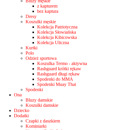
Bluzy męskie
z kapturem
bez kaptura
Dresy
Koszulki męskie
Kolekcja Patriotyczna
Kolekcja Słowiańska
Kolekcja Kibicowska
Kolekcja Uliczna
Kurtki
Polo
Odzież sportowa
Koszulka Termo - aktywna
Rashguard krótki rękaw
Rashguard długi rękaw
Spodenki do MMA
Spodenki Muay Thai
Spodenki
Ona
Bluzy damskie
Koszulki damskie
Dziecko
Dodatki
Czapki z daszkiem
Kominiarki