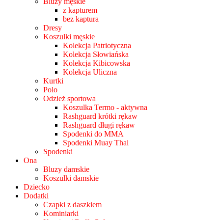
Bluzy męskie
z kapturem
bez kaptura
Dresy
Koszulki męskie
Kolekcja Patriotyczna
Kolekcja Słowiańska
Kolekcja Kibicowska
Kolekcja Uliczna
Kurtki
Polo
Odzież sportowa
Koszulka Termo - aktywna
Rashguard krótki rękaw
Rashguard długi rękaw
Spodenki do MMA
Spodenki Muay Thai
Spodenki
Ona
Bluzy damskie
Koszulki damskie
Dziecko
Dodatki
Czapki z daszkiem
Kominiarki