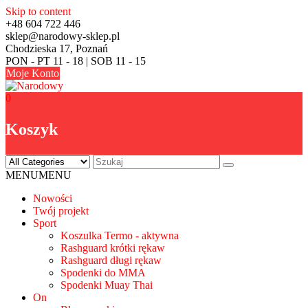
Skip to content
+48 604 722 446
sklep@narodowy-sklep.pl
Chodzieska 17, Poznań
PON - PT 11 - 18 | SOB 11 - 15
Moje Konto
0
Koszyk
MENU
MENU
Nowości
Twój projekt
Sport
Koszulka Termo - aktywna
Rashguard krótki rękaw
Rashguard długi rękaw
Spodenki do MMA
Spodenki Muay Thai
On