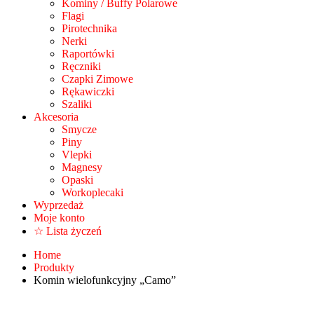
Kominy / Buffy Polarowe
Flagi
Pirotechnika
Nerki
Raportówki
Ręczniki
Czapki Zimowe
Rękawiczki
Szaliki
Akcesoria
Smycze
Piny
Vlepki
Magnesy
Opaski
Workoplecaki
Wyprzedaż
Moje konto
☆ Lista życzeń
Home
Produkty
Komin wielofunkcyjny „Camo”