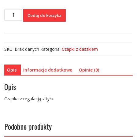
ilość
Dodaj do koszyka
Czapka
trucker
camo
Kolovrat
SKU:
Brak danych
Kategoria:
Czapki z daszkiem
Opis
Informacje dodatkowe
Opinie (0)
Opis
Czapka z regulacją z tyłu.
Podobne produkty