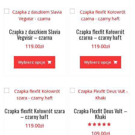
Czapka z daszkiem Slavia
Czapka flexfit Kołowrót
Vegvisir – czarna
czarna – czarny haft
119.00
zł
119.00
zł
Ten
Ten
produkt
produk
Wybierz opcje
Wybierz opcje
ma
ma
wiele
wiele
wariantów.
warian
Opcje
Opcje
można
można
wybrać
wybrać
na
na
Czapka flexfit Kołowrót szara
Czapka Flexfit Deus Vult –
stronie
stronie
– czarny haft
Khaki
produktu
produk
119.00
zł
Oceniono
109.00
zł
Ten
5.00