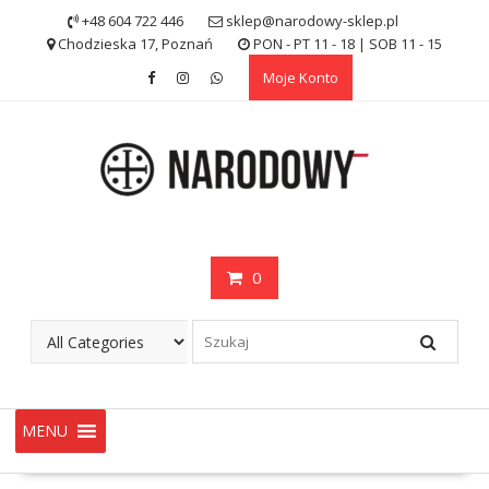
Skip
+48 604 722 446
sklep@narodowy-sklep.pl
to
Chodzieska 17, Poznań
PON - PT 11 - 18 | SOB 11 - 15
content
Moje Konto
0
MENU