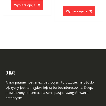
na 5
produkt
Wybierz opcje
Ten
ma
produk
Wybierz opcje
wiele
ma
wariantów.
wiele
Opcje
warian
można
Opcje
wybrać
można
na
wybrać
stronie
na
produktu
stronie
produk
O NAS
Amor patriae nostra lex, patriotyzm to uczucie, miłość do
ojczyzny jest tą najpiękniejszą bo bezinteresowną. Sklep,
prowadzony od serca, dla serc, pasja, zaangażowanie,
patriotyzm.