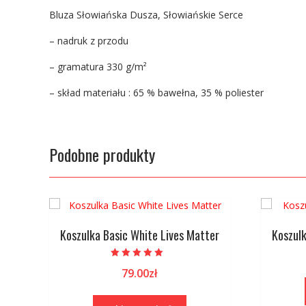
Bluza Słowiańska Dusza, Słowiańskie Serce
– nadruk z przodu
– gramatura 330 g/m²
– skład materiału : 65 % bawełna, 35 % poliester
Podobne produkty
Koszulka Basic White Lives Matter
Koszulk
Oceniono
79.00
zł
5.00
na 5
Ten