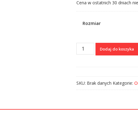
Cena w ostatnich 30 dniach nie
Rozmiar
ilość
Dodaj do koszyka
Bluza
z
kapturem
Słowiańska
Dusza,
SKU:
Brak danych
Kategorie:
O
Słowiańskie
Serce