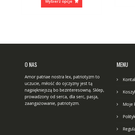
produkt
Wybierz opcje
ma
wiele
wariantów.
Opcje
można
wybrać
na
stronie
produktu
O NAS
MENU
Amor patriae nostra lex, patriotyzm to
Konta
uczucie, miłość do ojczyzny jest tą
najpiękniejszą bo bezinteresowną. Sklep,
Koszy
prowadzony od serca, dla serc, pasja,
zaangażowanie, patriotyzm.
Moje 
Polity
Regul