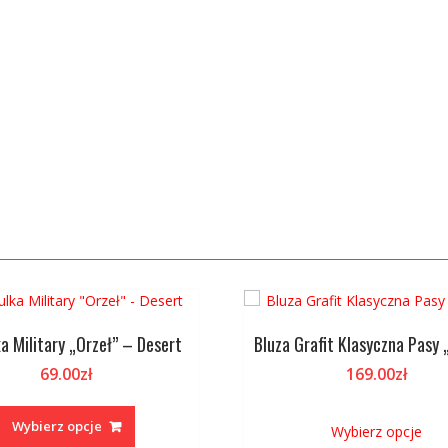
a Military „Orzeł” – Desert
Bluza Grafit Klasyczna Pasy 
69.00
zł
169.00
zł
Ten
T
produkt
p
Wybierz opcje
Wybierz opcje
ma
m