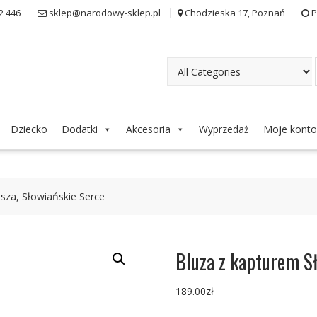
2 446
sklep@narodowy-sklep.pl
Chodzieska 17, Poznań
P
Dziecko
Dodatki
Akcesoria
Wyprzedaż
Moje konto
sza, Słowiańskie Serce
Bluza z kapturem S
189.00
zł