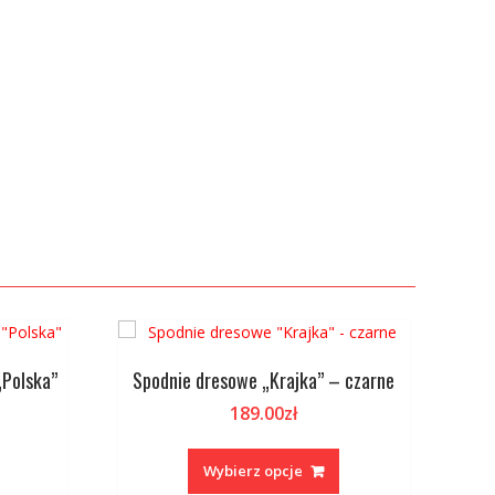
„Polska”
Spodnie dresowe „Krajka” – czarne
189.00
zł
en
Ten
rodukt
produkt
Wybierz opcje
a
ma