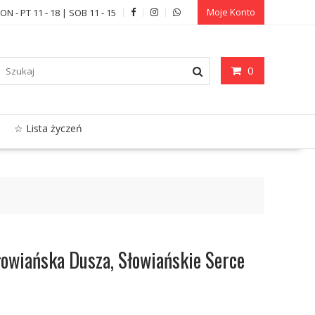
Moje Konto
ON - PT 11 - 18 | SOB 11 - 15
0
☆ Lista życzeń
łowiańska Dusza, Słowiańskie Serce