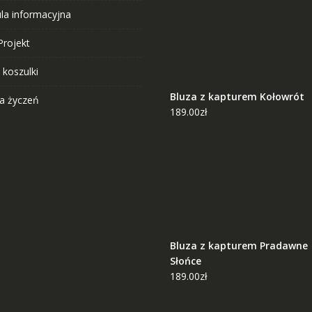
ula informacyjna
Projekt
 koszulki
Bluza z kapturem Kołowrót
ta życzeń
189.00
zł
Bluza z kapturem Pradawne
Słońce
189.00
zł