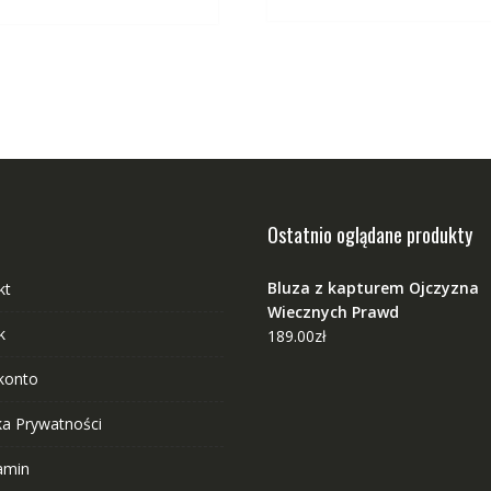
wiele
w
wariantów.
w
Opcje
O
można
m
wybrać
w
na
n
stronie
s
produktu
p
Ostatnio oglądane produkty
Bluza z kapturem Ojczyzna
kt
Wiecznych Prawd
k
189.00
zł
konto
ka Prywatności
amin