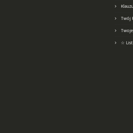
Klauz
Twój 
Twoje
☆ Lis