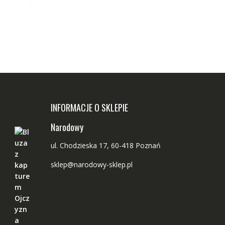
iele
wiele
ariantów.
wariantów.
pcje
Opcje
ożna
można
ybrać
wybrać
a
na
tronie
stronie
roduktu
produktu
INFORMACJE O SKLEPIE
Narodowy
ul. Chodzieska 17, 60-418 Poznań
sklep@narodowy-sklep.pl