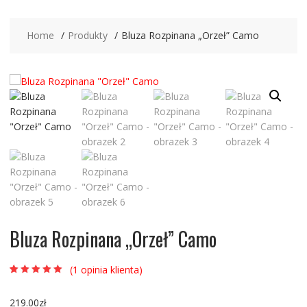
Home
Produkty
Bluza Rozpinana „Orzeł” Camo
Bluza Rozpinana „Orzeł” Camo
(
1
opinia klienta)
Oceniony
1
5.00
na 5 na
podstawie
219.00
zł
oceny klienta