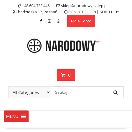
Skip
+48 604 722 446
sklep@narodowy-sklep.pl
to
Chodzieska 17, Poznań
PON - PT 11 - 18 | SOB 11 - 15
content
Moje Konto
0
MENU