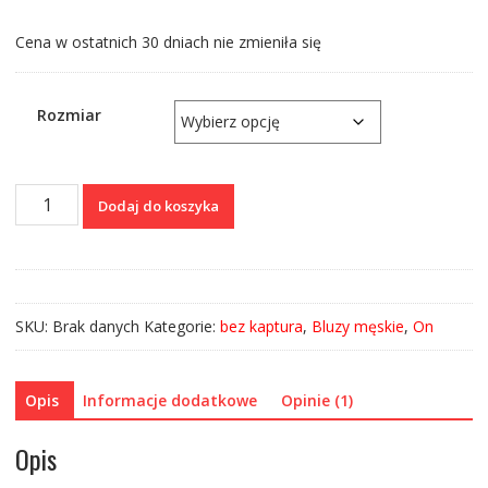
Cena w ostatnich 30 dniach nie zmieniła się
Rozmiar
ilość
Dodaj do koszyka
Bluza
Rozpinana
"Orzeł"
Camo
SKU:
Brak danych
Kategorie:
bez kaptura
,
Bluzy męskie
,
On
Opis
Informacje dodatkowe
Opinie (1)
Opis