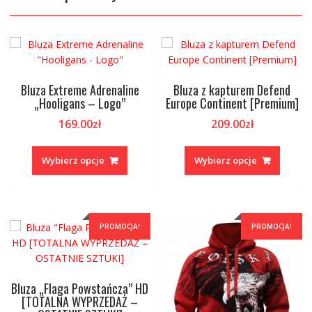
Bluza Extreme Adrenaline
Bluza z kapturem Defend
„Hooligans – Logo”
Europe Continent [Premium]
169.00
zł
209.00
zł
Ten
Ten
produkt
produk
Wybierz opcje
Wybierz opcje
ma
ma
wiele
wiele
wariantów.
warian
Opcje
Opcje
PROMOCJA!
PROMOCJA!
można
można
wybrać
wybrać
na
na
stronie
stronie
Bluza „Flaga Powstańcza” HD
produktu
produk
[TOTALNA WYPRZEDAŻ –