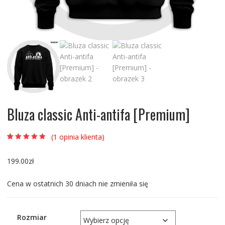
Bluza classic Anti-antifa [Premium]
(
1
opinia klienta)
Oceniony
1
5.00
na 5 na
podstawie
199.00
zł
oceny klienta
Cena w ostatnich 30 dniach nie zmieniła się
Rozmiar