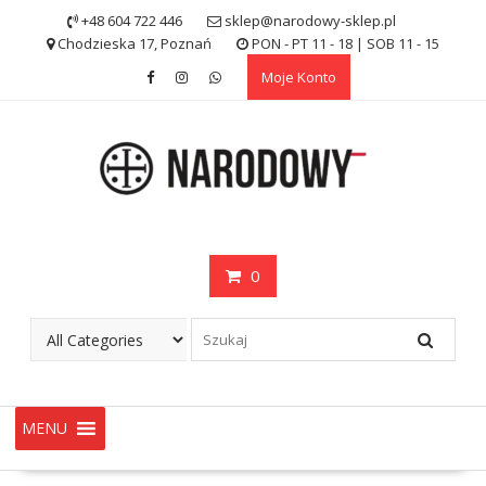
Skip
+48 604 722 446
sklep@narodowy-sklep.pl
to
Chodzieska 17, Poznań
PON - PT 11 - 18 | SOB 11 - 15
content
Moje Konto
0
MENU