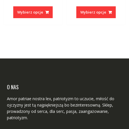
na 5
na 5
Ten
Ten
produkt
produk
Wybierz opcje
Wybierz opcje
ma
ma
wiele
wiele
wariantów.
warian
Opcje
Opcje
można
można
wybrać
wybrać
na
na
stronie
stronie
produktu
produk
O NAS
Amor patriae nostra lex, patriotyzm to uczucie, miłość do
ojczyzny jest tą najpiękniejszą bo bezinteresowną. Sklep,
prowadzony od serca, dla serc, pasja, zaangażowanie,
patriotyzm.