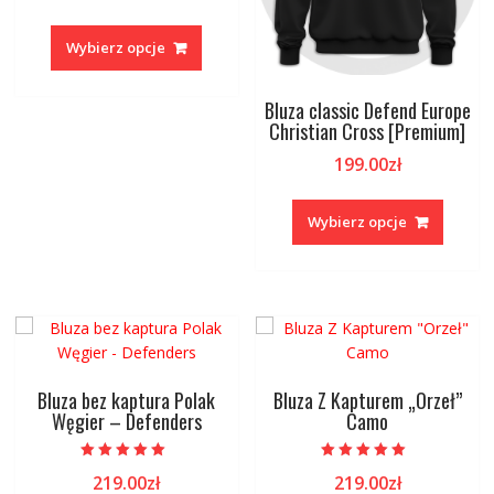
Ten
produkt
Wybierz opcje
ma
wiele
Bluza classic Defend Europe
wariantów.
Christian Cross [Premium]
Opcje
199.00
zł
można
wybrać
Ten
na
produk
Wybierz opcje
stronie
ma
produktu
wiele
warian
Opcje
można
wybrać
na
Bluza bez kaptura Polak
Bluza Z Kapturem „Orzeł”
stronie
Węgier – Defenders
Camo
produk
Oceniono
Oceniono
219.00
zł
219.00
zł
5.00
5.00