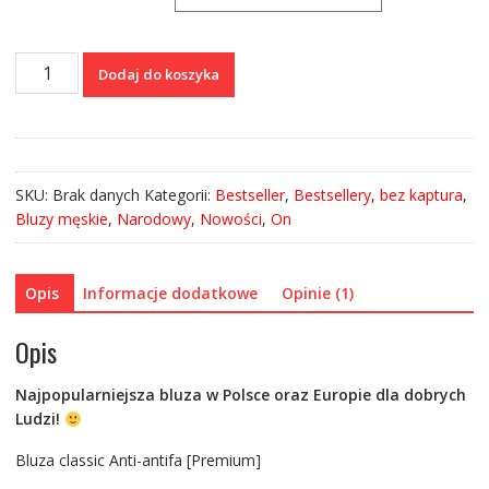
ilość
Dodaj do koszyka
Bluza
classic
Anti-
antifa
[Premium]
SKU:
Brak danych
Kategorii:
Bestseller
,
Bestsellery
,
bez kaptura
,
Bluzy męskie
,
Narodowy
,
Nowości
,
On
Opis
Informacje dodatkowe
Opinie (1)
Opis
Najpopularniejsza bluza w Polsce oraz Europie dla dobrych
Ludzi!
Bluza classic Anti-antifa [Premium]