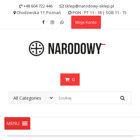
Skip
+48 604 722 446
sklep@narodowy-sklep.pl
to
Chodzieska 17, Poznań
PON - PT 11 - 18 | SOB 11 - 15
content
Moje Konto
0
MENU