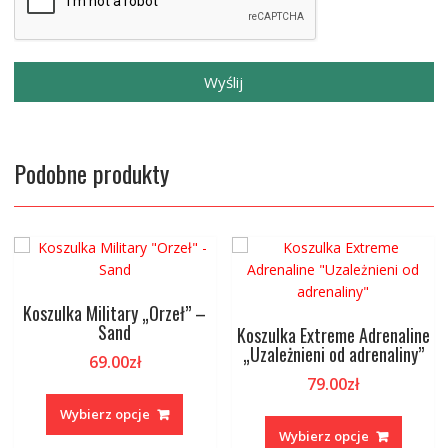
Wyślij
Podobne produkty
Koszulka Military „Orzeł” –
Sand
Koszulka Extreme Adrenaline
„Uzależnieni od adrenaliny”
69.00
zł
79.00
zł
Ten
produkt
Ten
Wybierz opcje
ma
produk
Wybierz opcje