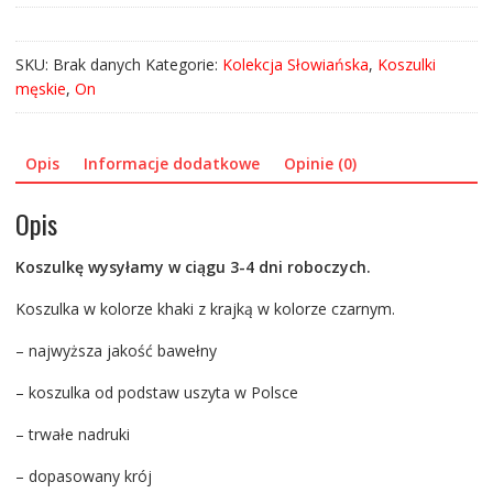
[Premium]
-
SKU:
Brak danych
Kategorie:
Kolekcja Słowiańska
,
Koszulki
khaki
męskie
,
On
Opis
Informacje dodatkowe
Opinie (0)
Opis
Koszulkę wysyłamy w ciągu 3-4 dni roboczych.
Koszulka w kolorze khaki z krajką w kolorze czarnym.
– najwyższa jakość bawełny
– koszulka od podstaw uszyta w Polsce
– trwałe nadruki
– dopasowany krój