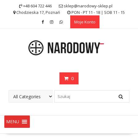
Skip
+48 604 722 446
sklep@narodowy-sklep.pl
to
Chodzieska 17, Poznań
PON - PT 11 - 18 | SOB 11 - 15
content
Moje Konto
0
MENU