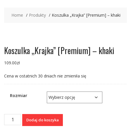
Home
Produkty
Koszulka „Krajka” [Premium] – khaki
Koszulka „Krajka” [Premium] – khaki
109.00
zł
Cena w ostatnich 30 dniach nie zmieniła się
Rozmiar
ilość
Dodaj do koszyka
Koszulka
"Krajka"